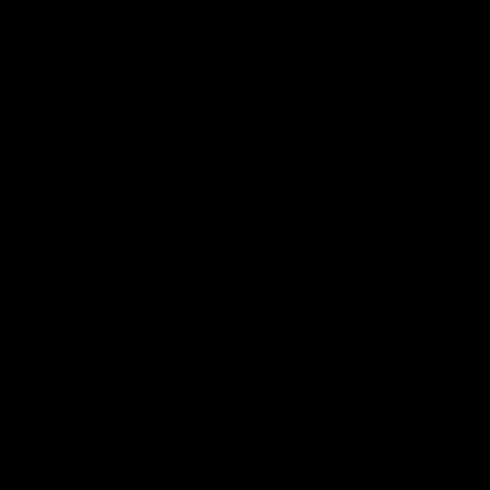
EN
FANTREFFEN
EN
FANTREFFEN