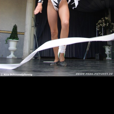
Funktionalitäten der Seite zur Verfügung
stehen.
Akzeptieren
FANTREFFEN
FANTREFF
Ablehnen
FANTREFFEN
FANTREFF