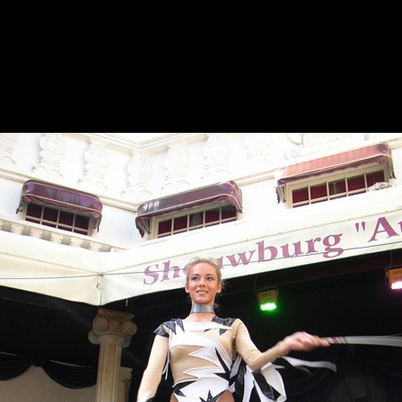
FANTREFFEN
FANTREFF
Wir benutzen Cookies
Wir nutzen Cookies auf unserer Website. Einige
von ihnen sind essenziell für den Betrieb der
FANTREFFEN
FANTREFF
Seite, während andere uns helfen, diese
Website und die Nutzererfahrung zu
verbessern (Tracking Cookies). Sie können
selbst entscheiden, ob Sie die Cookies zulassen
möchten. Bitte beachten Sie, dass bei einer
Ablehnung womöglich nicht mehr alle