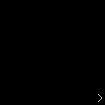
EN
FANTREFFEN
EN
FANTREFFEN