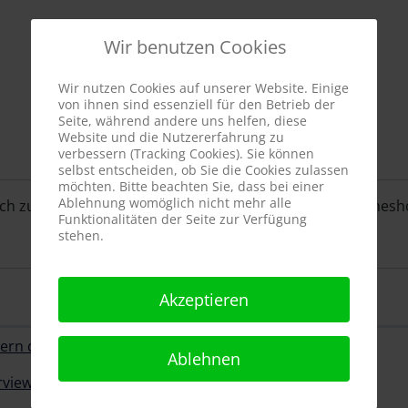
Wir benutzen Cookies
Wir nutzen Cookies auf unserer Website. Einige
von ihnen sind essenziell für den Betrieb der
Seite, während andere uns helfen, diese
Website und die Nutzererfahrung zu
verbessern (Tracking Cookies). Sie können
selbst entscheiden, ob Sie die Cookies zulassen
möchten. Bitte beachten Sie, dass bei einer
Ablehnung womöglich nicht mehr alle
h zuhause erleben? Dann besuche den IMAscore Onlineshop 
Funktionalitäten der Seite zur Verfügung
stehen.
Akzeptieren
chern des KRAKE Soundtracks
Ablehnen
erview mit Andreas Kübler von IMAscore