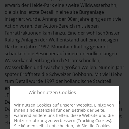
erwarb der Heide-Park eine zweite Wildwasserbahn,
die bis ins letzte Detail in eine alte Burganlage
integriert wurde. Anfang der 90er Jahre ging es mit viel
Action voran, der Action-Bereich mit sieben
Fahrattraktionen kam hinzu. Eine der wohl schönsten
Rafting-Anlagen der Welt entstand auf einer riesigen
Fläche im Jahre 1992. Mountain-Rafting genannt -
schaukeln die Besucher auf einem unendlich langen
Wasserkanal entlang durch Stromschnellen,
Wasserfällen und zwischen großen Wellen. Nur ein Jahr
später Eröffnete die Schweizer Bobbahn. Mit viel Liebe
zum Detail wurde 1997 der holländische Stadtteil
eröffnet. Sieben Jahre lang kämpften dort
Wir benutzen Cookies
„Pfahlhocker“ um den längsten Sitzrekord der Welt.
Der Rekord liegt bei 196 Tagen, aufgestellt vom Polen
Wir nutzen Cookies auf unserer Website. Einige von
Daniel Baranuiak. Limit, die erste Anlange dieser Art in
ihnen sind essenziell für den Betrieb der Seite,
während andere uns helfen, diese Website und die
einem deutschen Freizeitpark begeistert die Gäste wie
Nutzererfahrung zu verbessern (Tracking Cookies).
eh und je.
Sie können selbst entscheiden, ob Sie die Cookies