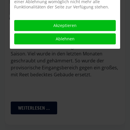
einer Ablehnung womöglich nicht mehr alle
Funktionalitäten der Seite zur Verfügung stehen.
Die Feuerprobe ist bestanden: Der Heide Park
Akzeptieren
hat seine erste Saison mit 200.000 Besuchern
Ablehnen
erfolgreich absolviert und startet mit zahlreichen
Neuheiten und Veränderungen in seine zweite
Saison. Viel wurde in den letzten Monaten
geschraubt und gehämmert. So wurde der
provisorische Eingangsbereich gegen ein großes,
mit Reet bedecktes Gebäude ersetzt.
WEITERLESEN …