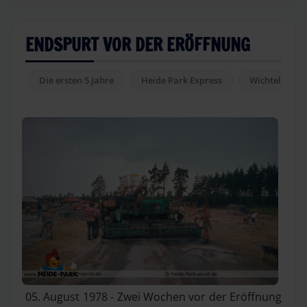
ENDSPURT VOR DER ERÖFFNUNG
Die ersten 5 Jahre
Heide Park Express
Wichtelhaus
05. August 1978 - Zwei Wochen vor der Eröffnung