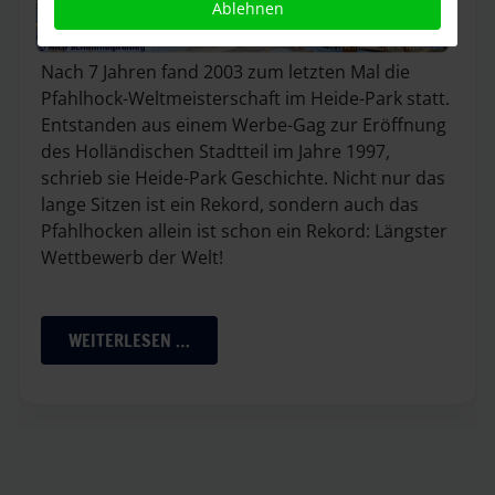
Ablehnen
Nach 7 Jahren fand 2003 zum letzten Mal die
Pfahlhock-Weltmeisterschaft im Heide-Park statt.
Entstanden aus einem Werbe-Gag zur Eröffnung
des Holländischen Stadtteil im Jahre 1997,
schrieb sie Heide-Park Geschichte. Nicht nur das
lange Sitzen ist ein Rekord, sondern auch das
Pfahlhocken allein ist schon ein Rekord: Längster
Wettbewerb der Welt!
WEITERLESEN …