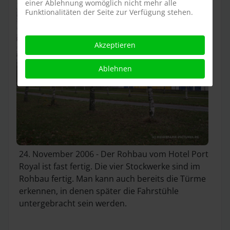
einer Ablehnung womöglich nicht mehr alle
Funktionalitäten der Seite zur Verfügung stehen.
Akzeptieren
Ablehnen
24. November 2006 - Der Rohbau vom Hotel Port
Royal ist fast fertig. Die vier Stockwerke sind im
Rohbau fertig. Man kann auch bereits die Türme
erkennen, in denen später die Fahrstühle
untergebracht sein werden.