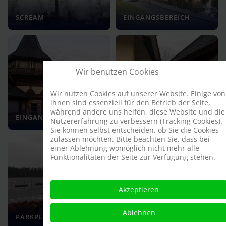
SCREAM
EINGANGSBEREICH
Wir benutzen Cookies
Wir nutzen Cookies auf unserer Website. Einige von
ihnen sind essenziell für den Betrieb der Seite,
während andere uns helfen, diese Website und die
EINGANGSBEREICH
EINGANGSBEREICH
Nutzererfahrung zu verbessern (Tracking Cookies).
Sie können selbst entscheiden, ob Sie die Cookies
zulassen möchten. Bitte beachten Sie, dass bei
einer Ablehnung womöglich nicht mehr alle
Funktionalitäten der Seite zur Verfügung stehen.
Akzeptieren
NOSTALGISCHES
Ablehnen
PARKPLATZ
KARUSSELL