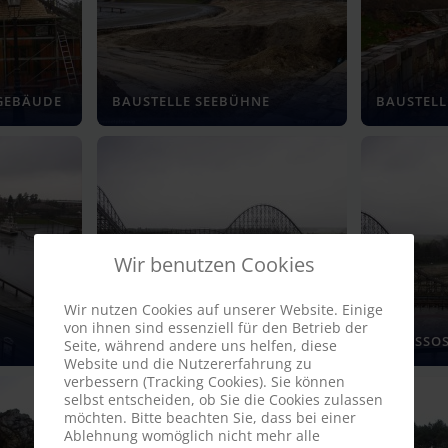
GEBÄUDE
BAUSTELLE SEEBÜHNE
BAUSTELL
Wir benutzen Cookies
Wir nutzen Cookies auf unserer Website. Einige
von ihnen sind essenziell für den Betrieb der
COLOSSOS
COLOSSO
Seite, während andere uns helfen, diese
Website und die Nutzererfahrung zu
verbessern (Tracking Cookies). Sie können
selbst entscheiden, ob Sie die Cookies zulassen
möchten. Bitte beachten Sie, dass bei einer
Ablehnung womöglich nicht mehr alle