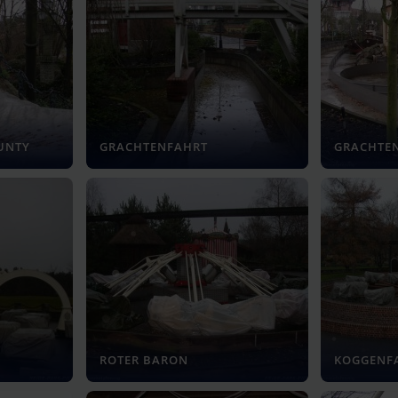
UNTY
GRACHTENFAHRT
GRACHTE
ROTER BARON
KOGGENF