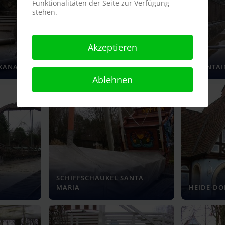
Funktionalitäten der Seite zur Verfügung
stehen.
Akzeptieren
KANAL
MOUNTAIN RAFTING KANAL
MOUNTAIN
Ablehnen
SCHIFFSCHAUKEL SANTA
MARIA
HEIDE-DO