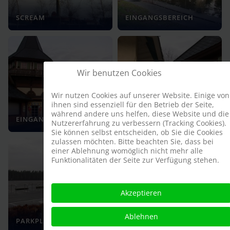
SCREAM
EINGANGSBEREICH
Wir benutzen Cookies
Wir nutzen Cookies auf unserer Website. Einige von
ihnen sind essenziell für den Betrieb der Seite,
während andere uns helfen, diese Website und die
EINGANGSBEREICH
EINGANGSBEREICH
Nutzererfahrung zu verbessern (Tracking Cookies).
Sie können selbst entscheiden, ob Sie die Cookies
zulassen möchten. Bitte beachten Sie, dass bei
einer Ablehnung womöglich nicht mehr alle
Funktionalitäten der Seite zur Verfügung stehen.
Akzeptieren
NOSTALGISCHES
Ablehnen
PARKPLATZ
KARUSSELL