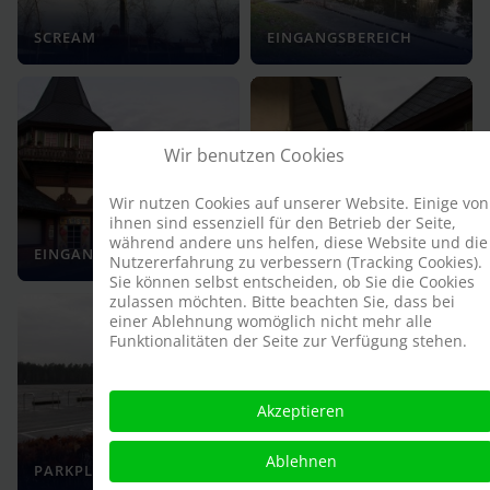
SCREAM
EINGANGSBEREICH
Wir benutzen Cookies
Wir nutzen Cookies auf unserer Website. Einige von
ihnen sind essenziell für den Betrieb der Seite,
während andere uns helfen, diese Website und die
EINGANGSBEREICH
EINGANGSBEREICH
Nutzererfahrung zu verbessern (Tracking Cookies).
Sie können selbst entscheiden, ob Sie die Cookies
zulassen möchten. Bitte beachten Sie, dass bei
einer Ablehnung womöglich nicht mehr alle
Funktionalitäten der Seite zur Verfügung stehen.
Akzeptieren
NOSTALGISCHES
Ablehnen
PARKPLATZ
KARUSSELL