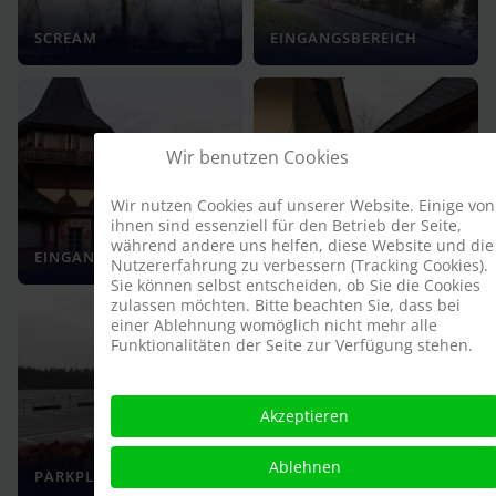
SCREAM
EINGANGSBEREICH
Wir benutzen Cookies
Wir nutzen Cookies auf unserer Website. Einige von
ihnen sind essenziell für den Betrieb der Seite,
während andere uns helfen, diese Website und die
EINGANGSBEREICH
EINGANGSBEREICH
Nutzererfahrung zu verbessern (Tracking Cookies).
Sie können selbst entscheiden, ob Sie die Cookies
zulassen möchten. Bitte beachten Sie, dass bei
einer Ablehnung womöglich nicht mehr alle
Funktionalitäten der Seite zur Verfügung stehen.
Akzeptieren
NOSTALGISCHES
Ablehnen
PARKPLATZ
KARUSSELL