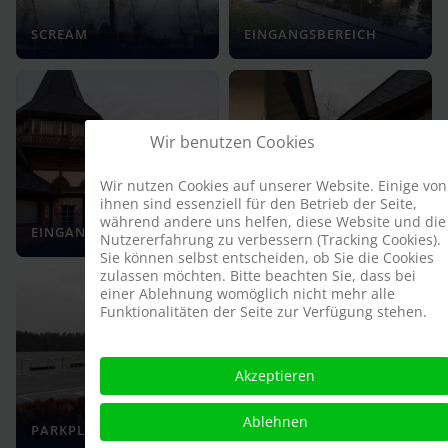
SCREAM
EINGANGSBEREICH
Wir benutzen Cookies
Wir nutzen Cookies auf unserer Website. Einige von
ihnen sind essenziell für den Betrieb der Seite,
während andere uns helfen, diese Website und die
EINGANGSBEREICH
EINGANGSBEREICH
Nutzererfahrung zu verbessern (Tracking Cookies).
Sie können selbst entscheiden, ob Sie die Cookies
zulassen möchten. Bitte beachten Sie, dass bei
einer Ablehnung womöglich nicht mehr alle
Funktionalitäten der Seite zur Verfügung stehen.
Akzeptieren
NOSTALGISCHES
Ablehnen
PARKPLATZ
KARUSSELL