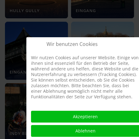
HULLY GULLY
EINGANG
Wir benutzen Cookies
Wir nutzen Cookies auf unserer Website. Einige von
ihnen sind essenziell für den Betrieb der Seite,
WIENER
während andere uns helfen, diese Website und die
EINGANG
PFERDEKARUSSELL
Nutzererfahrung zu verbessern (Tracking Cookies).
Sie können selbst entscheiden, ob Sie die Cookies
zulassen möchten. Bitte beachten Sie, dass bei
einer Ablehnung womöglich nicht mehr alle
Funktionalitäten der Seite zur Verfügung stehen.
Akzeptieren
Ablehnen
INDY BLITZ
INDY BLITZ