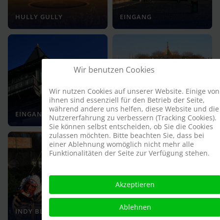
HULLY GULLY
EINGANG
Wir benutzen Cookies
Wir nutzen Cookies auf unserer Website. Einige von
ihnen sind essenziell für den Betrieb der Seite,
WIENER
während andere uns helfen, diese Website und die
EINGANG
PFERDEKARUSSELL
Nutzererfahrung zu verbessern (Tracking Cookies).
Sie können selbst entscheiden, ob Sie die Cookies
zulassen möchten. Bitte beachten Sie, dass bei
einer Ablehnung womöglich nicht mehr alle
Funktionalitäten der Seite zur Verfügung stehen.
Akzeptieren
Ablehnen
INDY BLITZ
INDY BLITZ