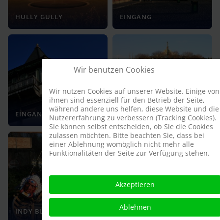
HULLY GULLY
EINGANG
Wir benutzen Cookies
Wir nutzen Cookies auf unserer Website. Einige von
ihnen sind essenziell für den Betrieb der Seite,
WIENER
während andere uns helfen, diese Website und die
EINGANG
PFERDEKARUSSELL
Nutzererfahrung zu verbessern (Tracking Cookies).
Sie können selbst entscheiden, ob Sie die Cookies
zulassen möchten. Bitte beachten Sie, dass bei
einer Ablehnung womöglich nicht mehr alle
Funktionalitäten der Seite zur Verfügung stehen.
Akzeptieren
Ablehnen
INDY BLITZ
INDY BLITZ