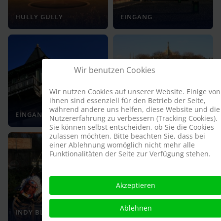
HULLY GULLY
EINGANG
Wir benutzen Cookies
Wir nutzen Cookies auf unserer Website. Einige von
ihnen sind essenziell für den Betrieb der Seite,
WIENER
während andere uns helfen, diese Website und die
EINGANG
PFERDEKARUSSELL
Nutzererfahrung zu verbessern (Tracking Cookies).
Sie können selbst entscheiden, ob Sie die Cookies
zulassen möchten. Bitte beachten Sie, dass bei
einer Ablehnung womöglich nicht mehr alle
Funktionalitäten der Seite zur Verfügung stehen.
Akzeptieren
Ablehnen
INDY BLITZ
INDY BLITZ