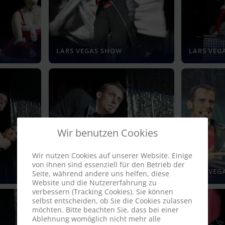
LARS VEGAS SHOW
LARS VEG
Wir benutzen Cookies
Wir nutzen Cookies auf unserer Website. Einige
von ihnen sind essenziell für den Betrieb der
LARS VEGAS SHOW
LARS VEG
Seite, während andere uns helfen, diese
Website und die Nutzererfahrung zu
verbessern (Tracking Cookies). Sie können
selbst entscheiden, ob Sie die Cookies zulassen
möchten. Bitte beachten Sie, dass bei einer
Ablehnung womöglich nicht mehr alle