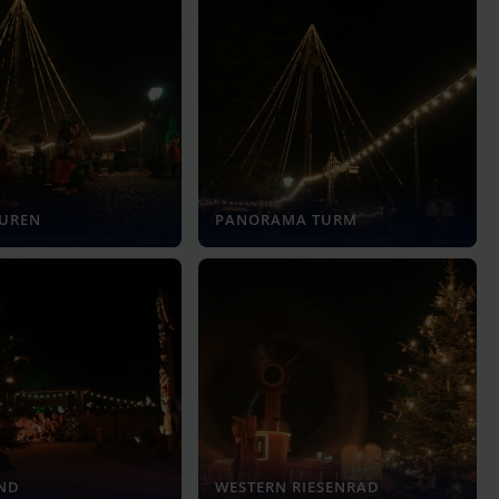
GUREN
PANORAMA TURM
AND
WESTERN RIESENRAD