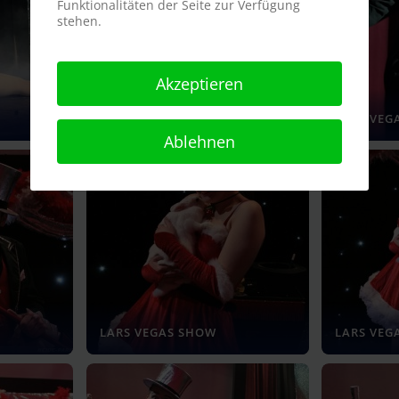
Funktionalitäten der Seite zur Verfügung
stehen.
Akzeptieren
LARS VEGAS SHOW
LARS VEG
Ablehnen
LARS VEGAS SHOW
LARS VEG