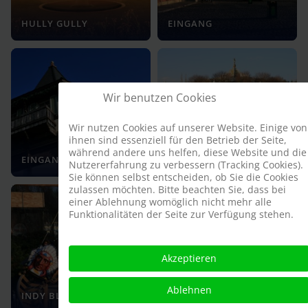
HULLY GULLY
EINGANG
Wir benutzen Cookies
Wir nutzen Cookies auf unserer Website. Einige von
ihnen sind essenziell für den Betrieb der Seite,
WIENER
während andere uns helfen, diese Website und die
EINGANG
PFERDEKARUSSELL
Nutzererfahrung zu verbessern (Tracking Cookies).
Sie können selbst entscheiden, ob Sie die Cookies
zulassen möchten. Bitte beachten Sie, dass bei
einer Ablehnung womöglich nicht mehr alle
Funktionalitäten der Seite zur Verfügung stehen.
Akzeptieren
Ablehnen
INDY BLITZ
INDY BLITZ