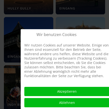
HULLY GULLY
EINGANG
Wir benutzen Cookies
Wir nutzen Cookies auf unserer Website. Einige von
ihnen sind essenziell für den Betrieb der Seite,
WIENER
während andere uns helfen, diese Website und die
EINGANG
PFERDEKARUSSELL
Nutzererfahrung zu verbessern (Tracking Cookies).
Sie können selbst entscheiden, ob Sie die Cookies
zulassen möchten. Bitte beachten Sie, dass bei
einer Ablehnung womöglich nicht mehr alle
Funktionalitäten der Seite zur Verfügung stehen.
Akzeptieren
Ablehnen
INDY BLITZ
INDY BLITZ