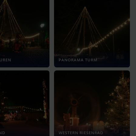
GUREN
PANORAMA TURM
AND
WESTERN RIESENRAD