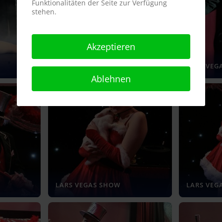
Funktionalitäten der Seite zur Verfügung
stehen.
Akzeptieren
LARS VEGAS SHOW
LARS VEG
Ablehnen
LARS VEGAS SHOW
LARS VEG