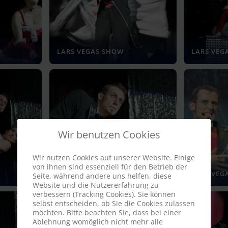
LARS VEGAS SHOW
LARS VEG
Wir benutzen Cookies
Wir nutzen Cookies auf unserer Website. Einige
von ihnen sind essenziell für den Betrieb der
LARS VEGAS SHOW
LARS VEG
Seite, während andere uns helfen, diese
Website und die Nutzererfahrung zu
verbessern (Tracking Cookies). Sie können
selbst entscheiden, ob Sie die Cookies zulassen
möchten. Bitte beachten Sie, dass bei einer
Ablehnung womöglich nicht mehr alle