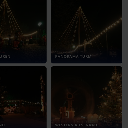
GUREN
PANORAMA TURM
AND
WESTERN RIESENRAD