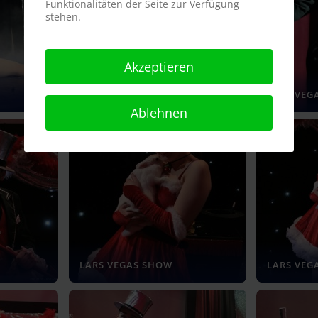
Funktionalitäten der Seite zur Verfügung
stehen.
Akzeptieren
LARS VEGAS SHOW
LARS VEG
Ablehnen
LARS VEGAS SHOW
LARS VEG