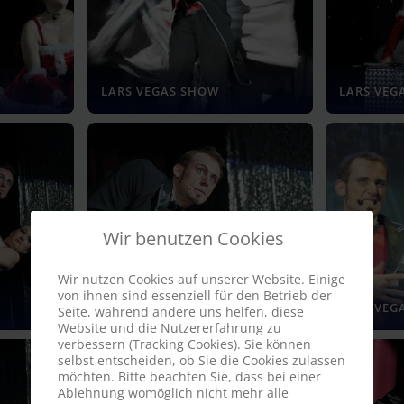
LARS VEGAS SHOW
LARS VEG
Wir benutzen Cookies
Wir nutzen Cookies auf unserer Website. Einige
von ihnen sind essenziell für den Betrieb der
LARS VEGAS SHOW
LARS VEG
Seite, während andere uns helfen, diese
Website und die Nutzererfahrung zu
verbessern (Tracking Cookies). Sie können
selbst entscheiden, ob Sie die Cookies zulassen
möchten. Bitte beachten Sie, dass bei einer
Ablehnung womöglich nicht mehr alle