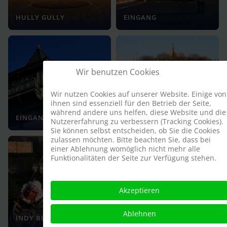
HULLY GULLY
EINGANG
Wir benutzen Cookies
Wir nutzen Cookies auf unserer Website. Einige von
ihnen sind essenziell für den Betrieb der Seite,
WIENER
während andere uns helfen, diese Website und die
EINGANG
PFERDEKARUSSELL
Nutzererfahrung zu verbessern (Tracking Cookies).
Sie können selbst entscheiden, ob Sie die Cookies
zulassen möchten. Bitte beachten Sie, dass bei
einer Ablehnung womöglich nicht mehr alle
Funktionalitäten der Seite zur Verfügung stehen.
Akzeptieren
Ablehnen
INDY BLITZ
INDY BLITZ