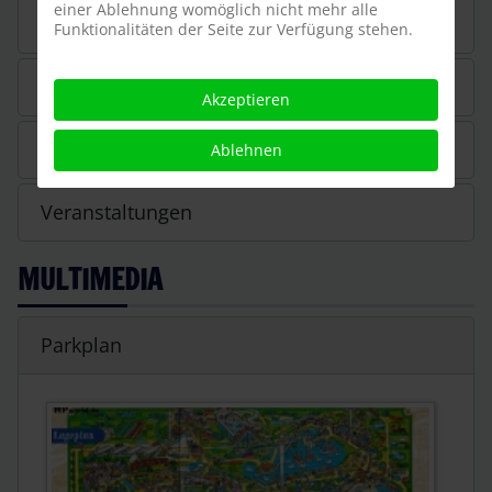
einer Ablehnung womöglich nicht mehr alle
weißen Anstrich.
Funktionalitäten der Seite zur Verfügung stehen.
Öffnungszeiten & Eintrittspreise
Akzeptieren
Neuheiten & Veränderungen
Ablehnen
Veranstaltungen
MULTIMEDIA
Parkplan