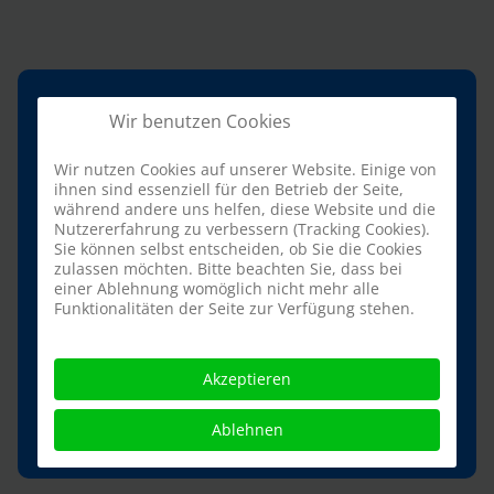
Jetzt anmelden!
Wir benutzen Cookies
Heide Park World
Wir nutzen Cookies auf unserer Website. Einige von
Newsletter
ihnen sind essenziell für den Betrieb der Seite,
während andere uns helfen, diese Website und die
Nutzererfahrung zu verbessern (Tracking Cookies).
Sie können selbst entscheiden, ob Sie die Cookies
zulassen möchten. Bitte beachten Sie, dass bei
einer Ablehnung womöglich nicht mehr alle
Funktionalitäten der Seite zur Verfügung stehen.
Akzeptieren
Anmelden
Ablehnen