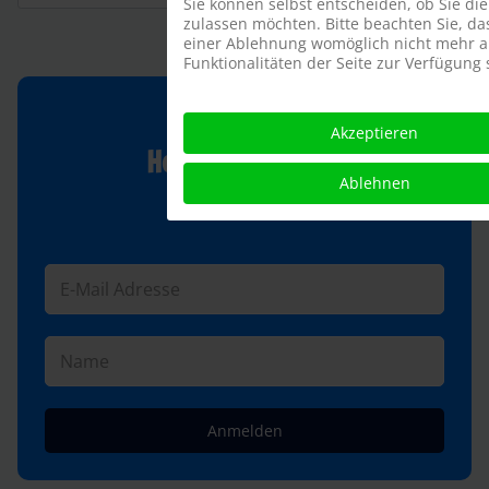
Sie können selbst entscheiden, ob Sie die
zulassen möchten. Bitte beachten Sie, da
einer Ablehnung womöglich nicht mehr a
Funktionalitäten der Seite zur Verfügung 
Jetzt anmelden!
Akzeptieren
Heide Park World
Ablehnen
Newsletter
Anmelden