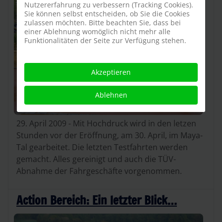
Nutzererfahrung zu verbessern (Tracking Cookies).
Sie können selbst entscheiden, ob Sie die Cookies
zulassen möchten. Bitte beachten Sie, dass bei
einer Ablehnung womöglich nicht mehr alle
Funktionalitäten der Seite zur Verfügung stehen.
Akzeptieren
Ablehnen
29. April 2009 - Mit Hochdruck wird in den letzen
Stunden vor der Eröffnung, am 30. April, im Maya-
Tal gearbeitet. Die letzten Testfahrten werden
gemacht. Alles gereinigt und auch die TÜV-
Abnahme der Fahrgeschäfte vorgenommen.
Action Bereich: Ein letzter Blick…