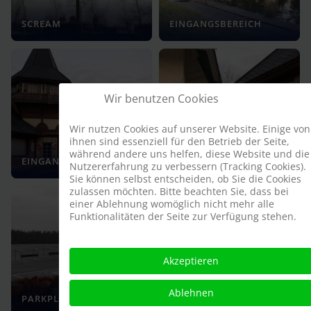
SCREAM
EINGANGSBEREICH
Wir benutzen Cookies
Wir nutzen Cookies auf unserer Website. Einige von
ihnen sind essenziell für den Betrieb der Seite,
während andere uns helfen, diese Website und die
EINGANGSBEREICH
EINGANGSBEREICH
Nutzererfahrung zu verbessern (Tracking Cookies).
Sie können selbst entscheiden, ob Sie die Cookies
zulassen möchten. Bitte beachten Sie, dass bei
einer Ablehnung womöglich nicht mehr alle
Funktionalitäten der Seite zur Verfügung stehen.
Akzeptieren
NOSTALGISCHES
Ablehnen
PARKPLATZ
KARUSSELL