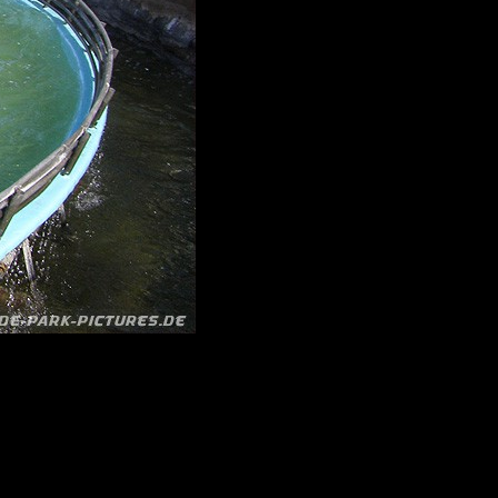
NT
INDIANER ACHTERBAHN
AND ERÖFFNUNG
LUCKY LAND ERÖFFNUNG