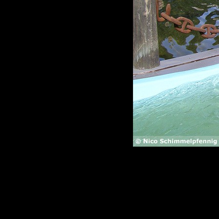
WESTERN EISENBAHN
FERNLENKBOOTE
SCREAM
INDIANER ACHTERB