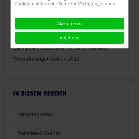
Funktionalitäten der Seite zur Verfügung stehen.
Neuer Baublog: Die Saison 1985
Veränderungen der Saison 2020
Akzeptieren
Der Mountain-Train rast nun durch den Heide
Park
Ablehnen
Die kleine Lokomotive mit dem Edelweiß
Veränderungen Saison 2022
IN DIESEM BEREICH
Informationen
Termine & Events