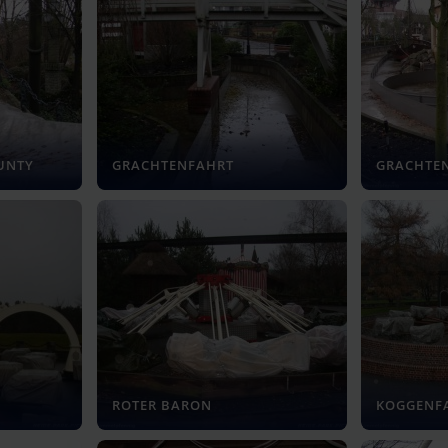
UNTY
GRACHTENFAHRT
GRACHTE
ROTER BARON
KOGGENF