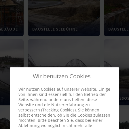
GEBÄUDE
BAUSTELLE SEEBÜHNE
BAUSTELL
Wir benutzen Cookies
Wir nutzen Cookies auf unserer Website. Einige
von ihnen sind essenziell für den Betrieb der
COLOSSOS
COLOSSO
Seite, während andere uns helfen, diese
Website und die Nutzererfahrung zu
verbessern (Tracking Cookies). Sie können
selbst entscheiden, ob Sie die Cookies zulassen
möchten. Bitte beachten Sie, dass bei einer
Ablehnung womöglich nicht mehr alle