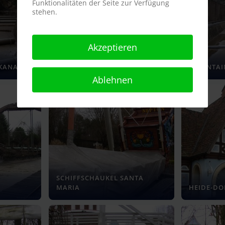
Funktionalitäten der Seite zur Verfügung
stehen.
Akzeptieren
KANAL
MOUNTAIN RAFTING KANAL
MOUNTAIN
Ablehnen
SCHIFFSCHAUKEL SANTA
MARIA
HEIDE-DO