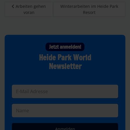
Vorheriger Beitrag: Arbeiten gehen voran
Nächster Beitrag: Winterarbeiten i
Arbeiten gehen
Winterarbeiten im Heide Park
voran
Resort
Jetzt anmelden!
Heide Park World
Newsletter
Anmelden